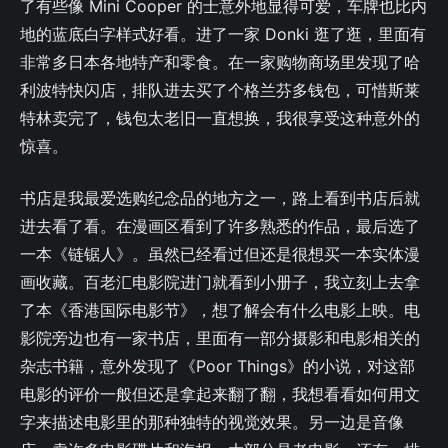
了有些像 Mini Cooper 的士意外地显得可爱，车牌也比内
地的蓝底白字样式好看。进了一家 Donki 逛了逛，里面有
非常多日本各地特产和零食。在一家购物商场里发现了哈
利波特快闪店，排队进去买了个格兰芬多钱包，可惜斯莱
特林卖完了，钱包太老旧一直想换，我很享受这种意外的
惊喜。
书店是我最爱选购纪念品的地方之一，路上看到书店后就
进去看了看。在漫画区看到了许多熟悉的作品，最后选了
一本《链锯人》。虽然已经看过但还是很想买一本实体漫
画收藏。百老汇电影院进门就看到小册子，我立刻上去拿
了本《香港国际电影节》，想了解会有什么电影上映。电
影院旁边也有一家书店，里面有一部分摄影和电影相关的
杂志书籍，意外发现了《Poor Things》的小说，对这部
电影的评价一般但还是拿起来翻了翻，我想看看如何用文
字来描述电影里的那种独特的视觉效果。另一边是音像